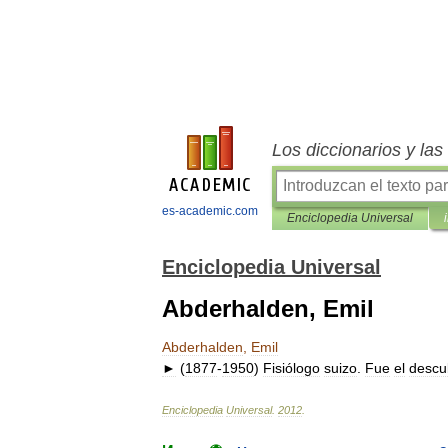
Los diccionarios y la
es-academic.com
Enciclopedia Universal
Enciclopedia Universal
Abderhalden, Emil
Abderhalden
,
Emil
►
(
1877
-
1950
)
Fisiólogo
suizo
.
Fue
el
descu
Enciclopedia
Universal
.
2012
.