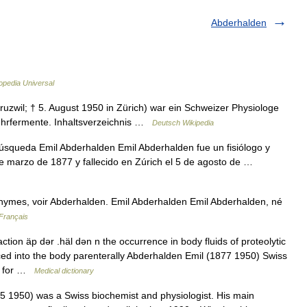
Abderhalden
opedia Universal
uzwil; † 5. August 1950 in Zürich) war ein Schweizer Physiologe
hrfermente. Inhaltsverzeichnis …
Deutsch Wikipedia
úsqueda Emil Abderhalden Emil Abderhalden fue un fisiólogo y
de marzo de 1877 y fallecido en Zúrich el 5 de agosto de …
nymes, voir Abderhalden. Emil Abderhalden Emil Abderhalden, né
 Français
tion äp dər .häl dən n the occurrence in body fluids of proteolytic
uced into the body parenterally Abderhalden Emil (1877 1950) Swiss
hy for …
Medical dictionary
 1950) was a Swiss biochemist and physiologist. His main