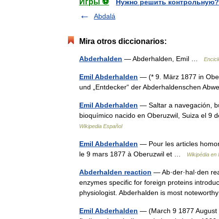
Игры ⚽
Нужно решить контрольную?
Abdalá
Mira otros diccionarios:
Abderhalden
— Abderhalden, Emil …
Encicl
Emil Abderhalden
— (* 9. März 1877 in Ober
und „Entdecker“ der Abderhaldenschen Abwe
Emil Abderhalden
— Saltar a navegación, b
bioquímico nacido en Oberuzwil, Suiza el 9 
Wikipedia Español
Emil Abderhalden
— Pour les articles homo
le 9 mars 1877 à Oberuzwil et …
Wikipédia en
Abderhalden reaction
— Ab·der·hal·den reac
enzymes specific for foreign proteins introd
physiologist. Abderhalden is most notewort
Emil Abderhalden
— (March 9 1877 August 5