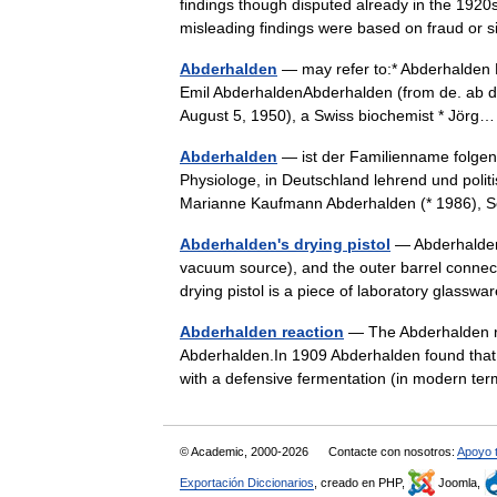
findings though disputed already in the 1920s,
misleading findings were based on fraud or 
Abderhalden
— may refer to:* Abderhalden
Emil AbderhaldenAbderhalden (from de. ab d
August 5, 1950), a Swiss biochemist * Jö
Abderhalden
— ist der Familienname folge
Physiologe, in Deutschland lehrend und polit
Marianne Kaufmann Abderhalden (* 1986)
Abderhalden's drying pistol
— Abderhalden s
vacuum source), and the outer barrel connec
drying pistol is a piece of laboratory glass
Abderhalden reaction
— The Abderhalden re
Abderhalden.In 1909 Abderhalden found that on
with a defensive fermentation (in modern 
© Academic, 2000-2026
Contacte con nosotros:
Apoyo 
Exportación Diccionarios
, creado en PHP,
Joomla,