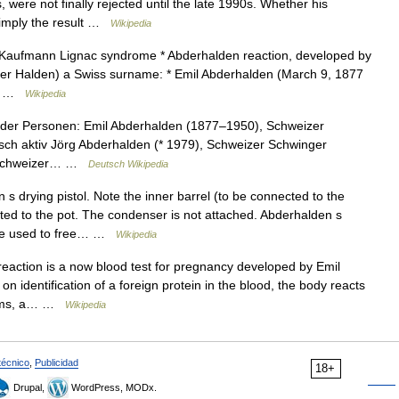
 were not finally rejected until the late 1990s. Whether his
simply the result …
Wikipedia
 Kaufmann Lignac syndrome * Abderhalden reaction, developed by
er Halden) a Swiss surname: * Emil Abderhalden (March 9, 1877
rg… …
Wikipedia
nder Personen: Emil Abderhalden (1877–1950), Schweizer
isch aktiv Jörg Abderhalden (* 1979), Schweizer Schwinger
, Schweizer… …
Deutsch Wikipedia
 drying pistol. Note the inner barrel (to be connected to the
ted to the pot. The condenser is not attached. Abderhalden s
ware used to free… …
Wikipedia
action is a now blood test for pregnancy developed by Emil
 identification of a foreign protein in the blood, the body reacts
terms, a… …
Wikipedia
técnico
,
Publicidad
18+
Drupal,
WordPress, MODx.